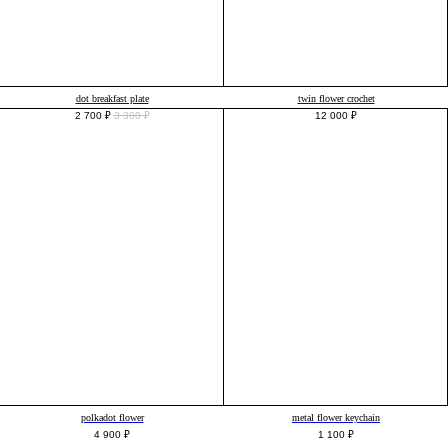
dot breakfast plate
twin flower crochet
2 700
₽
3 300
₽
12 000
₽
polkadot flower
metal flower keychain
4 900
₽
1 100
₽