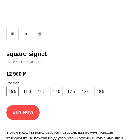
square signet
SKU:
SKU: RS02 - 01
12 900
₽
Размер
15.5
16.0
16.5
17.0
17.5
18.0
18.5
BUY NOW
В этом изделии используется натуральный жемчуг - каждая
жемчужинка не похожа на другую, чтобы уточнить какие именно в